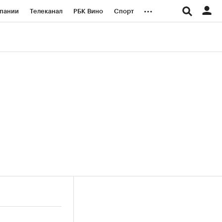
...
пании
Телеканал
РБК Вино
Спорт
ые проекты
Город
Стиль
Крипто
Спецпроекты СПб
логии и медиа
Финансы