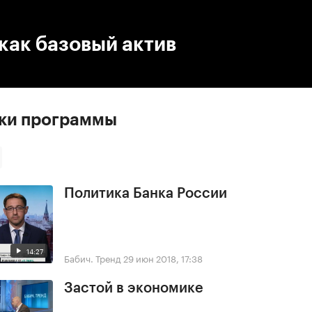
:00
/
00:00
как базовый актив
ски программы
Политика Банка России
14:27
Бабич. Тренд
29 июн 2018, 17:38
Застой в экономике