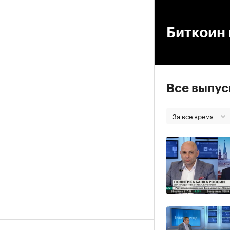
00
Биткоин 
Все выпу
За все время