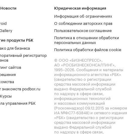
 Новости
Юридическая информация
Информация об ограничениях
roid
О соблюдении авторских прав
allery
Пользовательское соглашение
Политика в отношении обработки
гие продукты РБК
персональных данных
ако для бизнеса
Политика обработки файлов cookie
поративный регистратор
енов
© ООО «БИЗНЕСПРЕСС»,
АО «РОСБИЗНЕСКОНСАЛТИНГ»,
тинг сайтов
1995–2026
. Сообщения и материалы
.решения
информационного агентства «РБК»
(свидетельство о регистрации
комства
средства массовой информации
 знакомств podbor.ru
выдано Федеральной службой
по надзору в сфере связи,
 Курсы
информационных технологий
ла управления РБК
и массовых коммуникаций
(Роскомнадзор) 09.12.2015 за номером
ИА №ФС77-63848) и сетевого издания
«РБК» (свидетельство о регистрации
средства массовой информации
выдано Федеральной службой
по надзору в сфере связи,