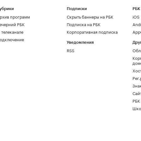
убрики
Подписки
РБК
рхив программ
Скрыть баннеры на РБК
iOS
ечерний РБК
Подписка на РБК
And
 телеканале
Корпоративная подписка
AppG
одключение
Уведомления
Дру
RSS
Обл
Кор
дом
Хос
Рег
Зна
Сайт
РБК
Шко