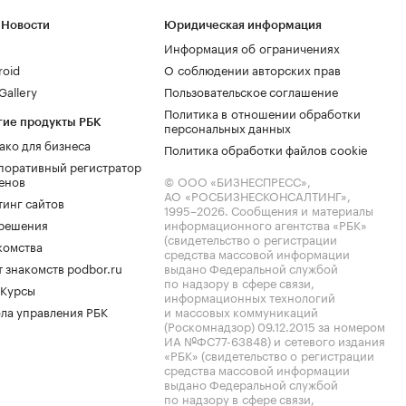
 Новости
Юридическая информация
Информация об ограничениях
roid
О соблюдении авторских прав
allery
Пользовательское соглашение
Политика в отношении обработки
гие продукты РБК
персональных данных
ако для бизнеса
Политика обработки файлов cookie
поративный регистратор
енов
© ООО «БИЗНЕСПРЕСС»,
АО «РОСБИЗНЕСКОНСАЛТИНГ»,
тинг сайтов
1995–2026
. Сообщения и материалы
.решения
информационного агентства «РБК»
(свидетельство о регистрации
комства
средства массовой информации
 знакомств podbor.ru
выдано Федеральной службой
по надзору в сфере связи,
 Курсы
информационных технологий
ла управления РБК
и массовых коммуникаций
(Роскомнадзор) 09.12.2015 за номером
ИА №ФС77-63848) и сетевого издания
«РБК» (свидетельство о регистрации
средства массовой информации
выдано Федеральной службой
по надзору в сфере связи,