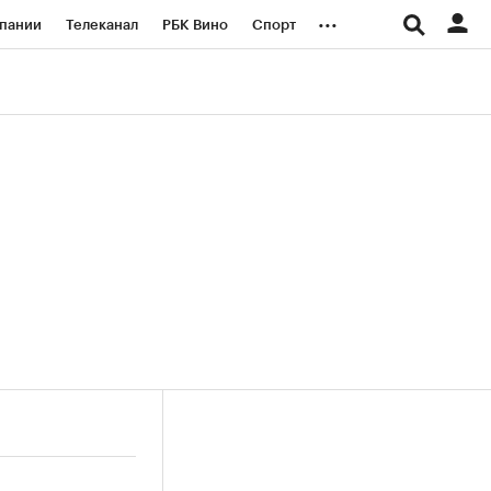
...
пании
Телеканал
РБК Вино
Спорт
ые проекты
Город
Стиль
Крипто
Спецпроекты СПб
логии и медиа
Финансы