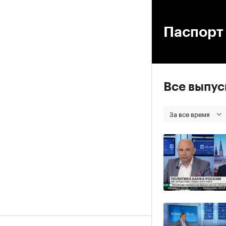
00
Паспорт 
Все выпу
За все время