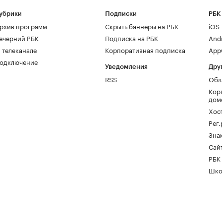
убрики
Подписки
РБК
рхив программ
Скрыть баннеры на РБК
iOS
ечерний РБК
Подписка на РБК
And
 телеканале
Корпоративная подписка
AppG
одключение
Уведомления
Дру
RSS
Обл
Кор
дом
Хос
Рег
Зна
Сайт
РБК
Шко