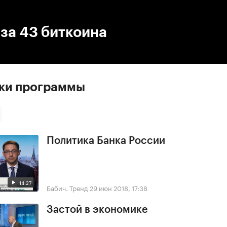
:00
/
00:00
за 43 биткоина
ски программы
Политика Банка России
14:27
Бабич. Тренд
29 июн 2018, 17:38
Застой в экономике