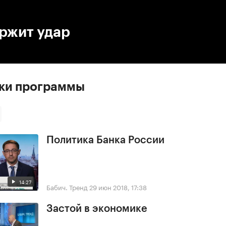
:00
/
00:00
ржит удар
ски программы
Политика Банка России
14:27
Бабич. Тренд
29 июн 2018, 17:38
Застой в экономике