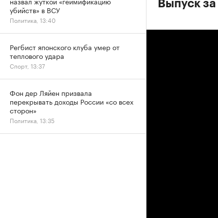
назвал жуткой «геймификацию
Выпуск за
убийств» в ВСУ
Политика, 13:40
Регбист японского клуба умер от
теплового удара
Спорт, 13:37
Фон дер Ляйен призвала
перекрывать доходы России «со всех
сторон»
Политика, 13:35