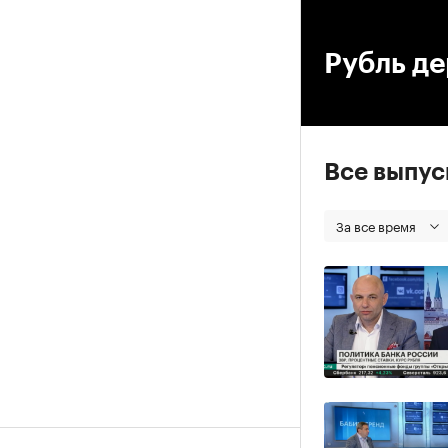
00
Рубль де
Все выпу
За все время