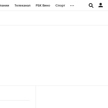
...
пании
Телеканал
РБК Вино
Спорт
ые проекты
Город
Стиль
Крипто
Спецпроекты СПб
логии и медиа
Финансы