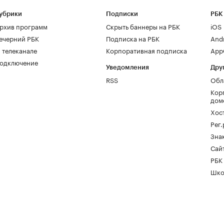
убрики
Подписки
РБК
рхив программ
Скрыть баннеры на РБК
iOS
ечерний РБК
Подписка на РБК
And
 телеканале
Корпоративная подписка
AppG
одключение
Уведомления
Дру
RSS
Обл
Кор
дом
Хос
Рег
Зна
Сайт
РБК
Шко