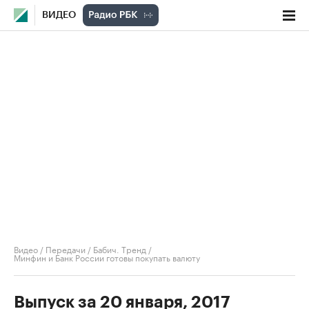
ВИДЕО
Видео
/
Передачи
/
Бабич. Тренд
/
Минфин и Банк России готовы покупать валюту
Выпуск за 20 января, 2017