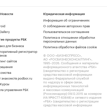
 Новости
Юридическая информация
Информация об ограничениях
roid
О соблюдении авторских прав
allery
Пользовательское соглашение
Политика в отношении обработки
гие продукты РБК
персональных данных
ако для бизнеса
Политика обработки файлов cookie
поративный регистратор
енов
© ООО «БИЗНЕСПРЕСС»,
АО «РОСБИЗНЕСКОНСАЛТИНГ»,
тинг сайтов
1995–2026
. Сообщения и материалы
.решения
информационного агентства «РБК»
(свидетельство о регистрации
комства
средства массовой информации
 знакомств podbor.ru
выдано Федеральной службой
по надзору в сфере связи,
 Курсы
информационных технологий
ла управления РБК
и массовых коммуникаций
(Роскомнадзор) 09.12.2015 за номером
ИА №ФС77-63848) и сетевого издания
«РБК» (свидетельство о регистрации
средства массовой информации