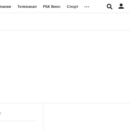
...
пании
Телеканал
РБК Вино
Спорт
ые проекты
Город
Стиль
Крипто
Спецпроекты СПб
логии и медиа
Финансы
д