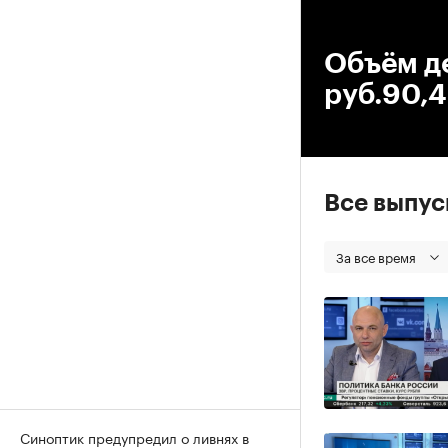
00
Объём д
руб.90,4
Все выпу
За все время
Синоптик предупредил о ливнях в