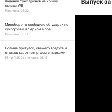
падении трех дронов на крышу
Выпуск за
склада WB
Политика, 08:22
Минобороны сообщило об ударах по
сухогрузам в Черном море
Политика, 08:17
Больше прогулок, свежего воздуха и
отдыха: квартиры рядом с парками
РБК и ПИК Серия плюс, 08:15