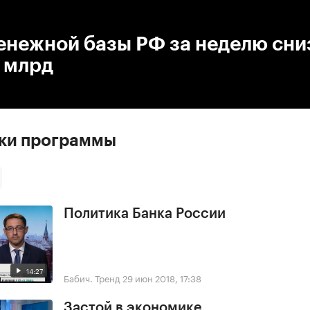
:00
/
00:00
енежной базы РФ за неделю сни
 млрд
ски программы
Политика Банка России
14:27
Бабич. Тренд
29 июн 2018, 17:38
Застой в экономике