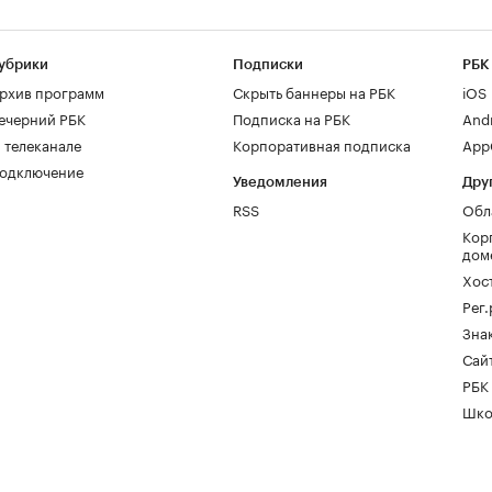
убрики
Подписки
РБК
рхив программ
Скрыть баннеры на РБК
iOS
ечерний РБК
Подписка на РБК
And
 телеканале
Корпоративная подписка
AppG
одключение
Уведомления
Дру
RSS
Обл
Кор
дом
Хос
Рег
Зна
Сайт
РБК
Шко