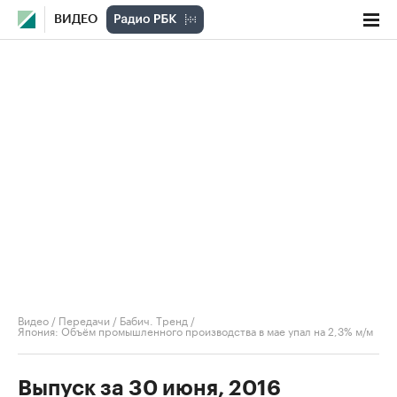
ВИДЕО
Видео
/
Передачи
/
Бабич. Тренд
/
Япония: Объём промышленного производства в мае упал на 2,3% м/м
Выпуск за 30 июня, 2016