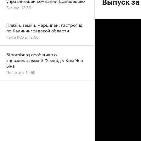
управляющей компании Домодедово
Выпуск за
Бизнес, 12:56
Пляжи, замки, марципан: гастрогид
по Калининградской области
РБК и РСХБ, 12:56
Bloomberg сообщило о
«неожиданных» $22 млрд у Ким Чен
Ына
Политика, 12:55