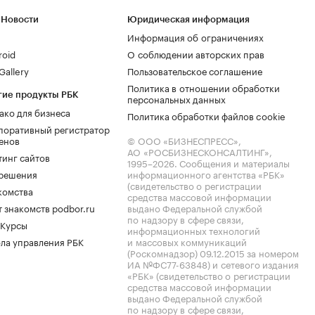
 Новости
Юридическая информация
Информация об ограничениях
roid
О соблюдении авторских прав
allery
Пользовательское соглашение
Политика в отношении обработки
гие продукты РБК
персональных данных
ако для бизнеса
Политика обработки файлов cookie
поративный регистратор
енов
© ООО «БИЗНЕСПРЕСС»,
АО «РОСБИЗНЕСКОНСАЛТИНГ»,
тинг сайтов
1995–2026
. Сообщения и материалы
.решения
информационного агентства «РБК»
(свидетельство о регистрации
комства
средства массовой информации
 знакомств podbor.ru
выдано Федеральной службой
по надзору в сфере связи,
 Курсы
информационных технологий
ла управления РБК
и массовых коммуникаций
(Роскомнадзор) 09.12.2015 за номером
ИА №ФС77-63848) и сетевого издания
«РБК» (свидетельство о регистрации
средства массовой информации
выдано Федеральной службой
по надзору в сфере связи,