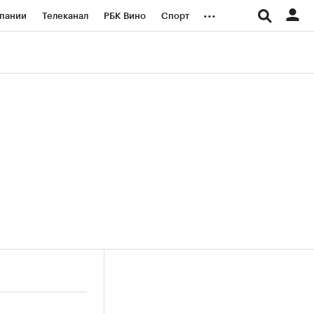
...
пании
Телеканал
РБК Вино
Спорт
ые проекты
Город
Стиль
Крипто
Спецпроекты СПб
логии и медиа
Финансы