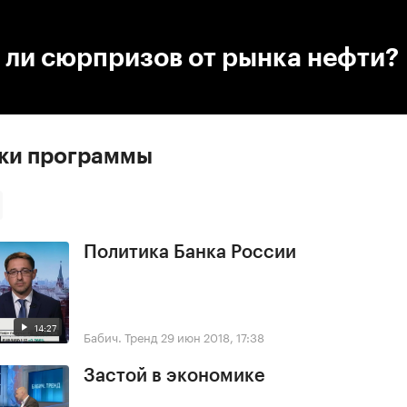
:00
/
00:00
 ли сюрпризов от рынка нефти?
ски программы
Политика Банка России
14:27
Бабич. Тренд
29 июн 2018, 17:38
Застой в экономике