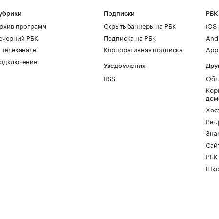
убрики
Подписки
РБК
рхив программ
Скрыть баннеры на РБК
iOS
ечерний РБК
Подписка на РБК
And
 телеканале
Корпоративная подписка
AppG
одключение
Уведомления
Дру
RSS
Обл
Кор
дом
Хос
Рег
Зна
Сайт
РБК
Шко