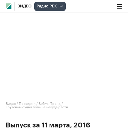
ВИДЕО
Видео
/
Передачи
/
Бабич. Тренд
/
Грузовым судам больше некуда расти
Выпуск за 11 марта, 2016