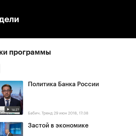
:00
/
00:00
едели
ски программы
Политика Банка России
14:27
Бабич. Тренд
29 июн 2018, 17:38
Застой в экономике