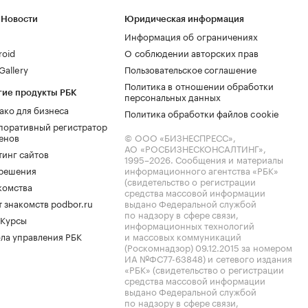
 Новости
Юридическая информация
Информация об ограничениях
roid
О соблюдении авторских прав
allery
Пользовательское соглашение
Политика в отношении обработки
гие продукты РБК
персональных данных
ако для бизнеса
Политика обработки файлов cookie
поративный регистратор
енов
© ООО «БИЗНЕСПРЕСС»,
АО «РОСБИЗНЕСКОНСАЛТИНГ»,
тинг сайтов
1995–2026
. Сообщения и материалы
.решения
информационного агентства «РБК»
(свидетельство о регистрации
комства
средства массовой информации
 знакомств podbor.ru
выдано Федеральной службой
по надзору в сфере связи,
 Курсы
информационных технологий
ла управления РБК
и массовых коммуникаций
(Роскомнадзор) 09.12.2015 за номером
ИА №ФС77-63848) и сетевого издания
«РБК» (свидетельство о регистрации
средства массовой информации
выдано Федеральной службой
по надзору в сфере связи,