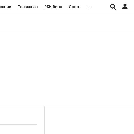
...
пании
Телеканал
РБК Вино
Спорт
ые проекты
Город
Стиль
Крипто
Спецпроекты СПб
логии и медиа
Финансы