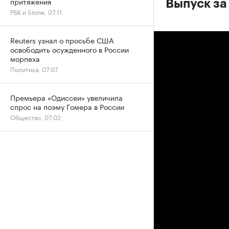
притяжения
Выпуск за
РБК и Stone, 07:11
Reuters узнал о просьбе США
освободить осужденного в России
морпеха
Политика, 07:07
Премьера «Одиссеи» увеличила
спрос на поэму Гомера в России
Общество, 07:02