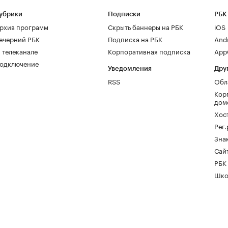
убрики
Подписки
РБК
рхив программ
Скрыть баннеры на РБК
iOS
ечерний РБК
Подписка на РБК
And
 телеканале
Корпоративная подписка
AppG
одключение
Уведомления
Дру
RSS
Обл
Кор
дом
Хос
Рег
Зна
Сайт
РБК
Шко