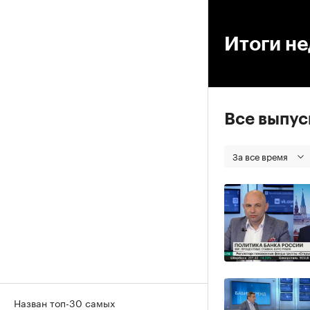
00
Итоги н
Все выпу
За все время
Назван топ-30 самых