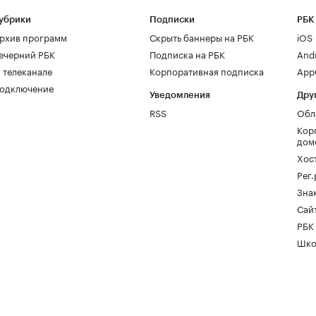
убрики
Подписки
РБК
рхив программ
Скрыть баннеры на РБК
iOS
ечерний РБК
Подписка на РБК
And
 телеканале
Корпоративная подписка
AppG
одключение
Уведомления
Дру
RSS
Обл
Кор
дом
Хос
Рег
Зна
Сайт
РБК
Шко