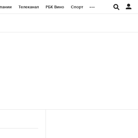
...
пании
Телеканал
РБК Вино
Спорт
ые проекты
Город
Стиль
Крипто
Спецпроекты СПб
логии и медиа
Финансы