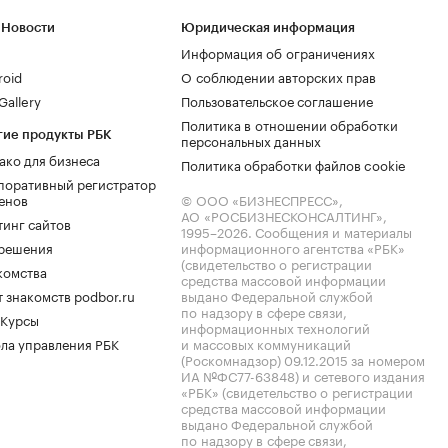
 Новости
Юридическая информация
Информация об ограничениях
roid
О соблюдении авторских прав
allery
Пользовательское соглашение
Политика в отношении обработки
гие продукты РБК
персональных данных
ако для бизнеса
Политика обработки файлов cookie
поративный регистратор
енов
© ООО «БИЗНЕСПРЕСС»,
АО «РОСБИЗНЕСКОНСАЛТИНГ»,
тинг сайтов
1995–2026
. Сообщения и материалы
.решения
информационного агентства «РБК»
(свидетельство о регистрации
комства
средства массовой информации
 знакомств podbor.ru
выдано Федеральной службой
по надзору в сфере связи,
 Курсы
информационных технологий
ла управления РБК
и массовых коммуникаций
(Роскомнадзор) 09.12.2015 за номером
ИА №ФС77-63848) и сетевого издания
«РБК» (свидетельство о регистрации
средства массовой информации
выдано Федеральной службой
по надзору в сфере связи,