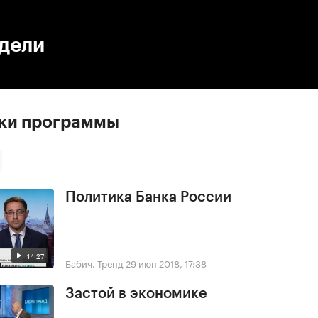
:00
/
00:00
едели
ски программы
Политика Банка России
14:27
Бабич. Тренд
29 июн 2018, 17:38
Застой в экономике