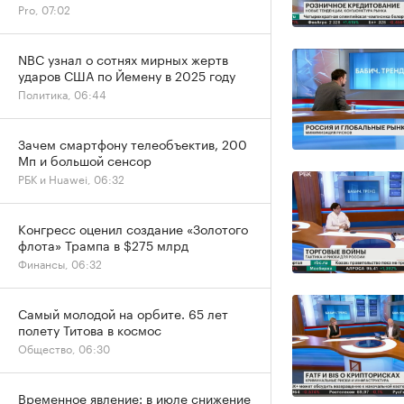
Pro, 07:02
NBC узнал о сотнях мирных жертв
ударов США по Йемену в 2025 году
Политика, 06:44
Зачем смартфону телеобъектив, 200
Мп и большой сенсор
РБК и Huawei, 06:32
Конгресс оценил создание «Золотого
флота» Трампа в $275 млрд
Финансы, 06:32
Самый молодой на орбите. 65 лет
полету Титова в космос
Общество, 06:30
Временное явление: в июле снижение