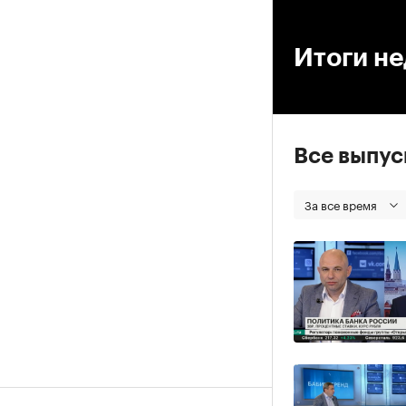
00
Итоги н
Все выпу
За все время