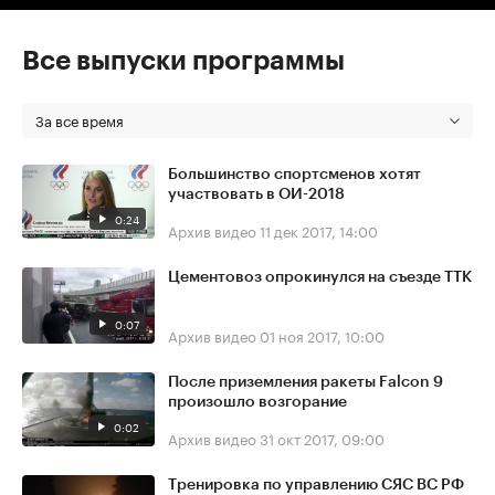
Все выпуски программы
За все время
Большинство спортсменов хотят
участвовать в ОИ-2018
0:24
Архив видео
11 дек 2017, 14:00
Цементовоз опрокинулся на съезде ТТК
0:07
Архив видео
01 ноя 2017, 10:00
После приземления ракеты Falcon 9
произошло возгорание
0:02
Архив видео
31 окт 2017, 09:00
Тренировка по управлению СЯС ВС РФ