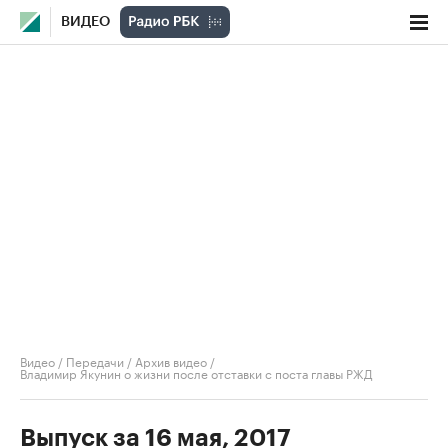
ВИДЕО
Видео
/
Передачи
/
Архив видео
/
Владимир Якунин о жизни после отставки с поста главы РЖД
Выпуск за 16 мая, 2017