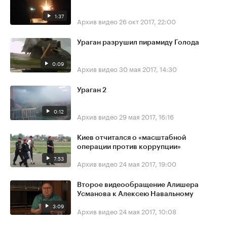
1:37
Архив видео
26 окт 2017, 22:00
Ураган разрушил пирамиду Голода
0:09
Архив видео
30 мая 2017, 14:30
Ураган 2
0:12
Архив видео
29 мая 2017, 16:16
Киев отчитался о «масштабной
операции против коррупции»
7:53
Архив видео
24 мая 2017, 19:00
Второе видеообращение Алишера
Усманова к Алексею Навальному
3:09
Архив видео
24 мая 2017, 10:08