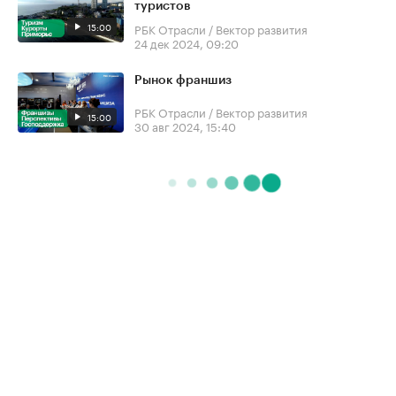
туристов
15:00
РБК Отрасли / Вектор развития
24 дек 2024, 09:20
Рынок франшиз
РБК Отрасли / Вектор развития
15:00
30 авг 2024, 15:40