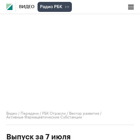
ВИДЕО
Видео
/
Передачи
/
РБК Отрасли / Вектор развития
/
Активные Фармацевтические Субстанции
Выпуск за 7 июля