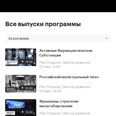
Все выпуски программы
За все время
Активные Фармацевтические
Субстанции
15:00
РБК Отрасли / Вектор развития
07 июл, 11:40
Российский магистральный тягач
РБК Отрасли / Вектор развития
10:00
02 июн, 16:40
Франшизы: стратегии
масштабирования
15:00
РБК Отрасли / Вектор развития