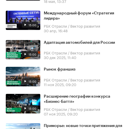
18 мая, 13:37
Международный форум «Стратегия
лидера»
15:00
РБК Отрасли / Вектор развития
30 апр, 16:48
Адаптация автомобилей для России
РБК Отрасли / Вектор развития
15:00
30 дек 2025, 11:40
Рынок франшиз
РБК Отрасли / Вектор развития
15:00
11 ноя 2025, 09:20
Расширение географии конкурса
«Бизнес-Баттл»
15:00
РБК Отрасли / Вектор развития
07 ноя 2025, 09:20
Приморье: новые точки притяжения для